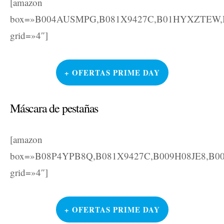
[amazon
box=»B004AUSMPG,B081X9427C,B01HYXZTEW,
grid=»4″]
+ OFERTAS PRIME DAY
Máscara de pestañas
[amazon
box=»B08P4YPB8Q,B081X9427C,B009H08JE8,B
grid=»4″]
+ OFERTAS PRIME DAY