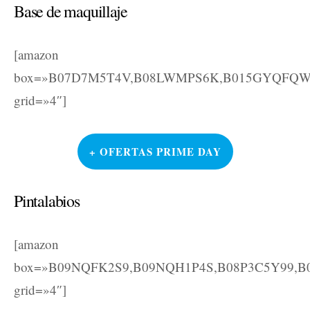
Base de maquillaje
[amazon
box=»B07D7M5T4V,B08LWMPS6K,B015GYQFQ
grid=»4″]
+ OFERTAS PRIME DAY
Pintalabios
[amazon
box=»B09NQFK2S9,B09NQH1P4S,B08P3C5Y99,B
grid=»4″]