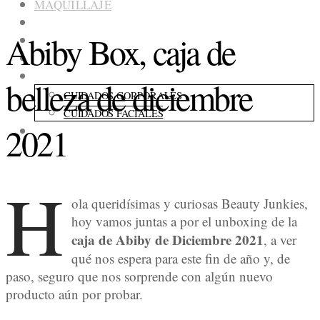
MAQUILLAJE
COLECCIONES
Abiby Box, caja de
FRAGANCIAS
ACCESORIOS
CUIDADOS
belleza de diciembre
CUIDADOS CORPORALES
CUIDADOS FACIALES
2021
CONSEJOS
H
ola queridísimas y curiosas Beauty Junkies,
hoy vamos juntas a por el unboxing de la
caja de Abiby de Diciembre 2021
, a ver
qué nos espera para este fin de año y, de
paso, seguro que nos sorprende con algún nuevo
producto aún por probar.