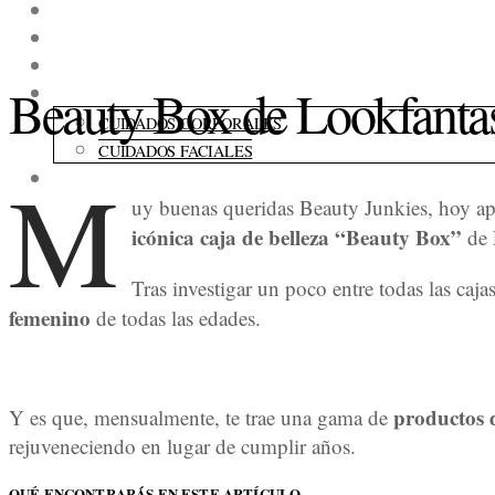
COLECCIONES
FRAGANCIAS
ACCESORIOS
Beauty Box de Lookfantasti
CUIDADOS
CUIDADOS CORPORALES
CUIDADOS FACIALES
M
CONSEJOS
uy buenas queridas Beauty Junkies, hoy ape
icónica caja de belleza “Beauty Box”
de 
Tras investigar un poco entre todas las ca
femenino
de todas las edades.
productos d
Y es que, mensualmente, te trae una gama de
rejuveneciendo en lugar de cumplir años.
QUÉ ENCONTRARÁS EN ESTE ARTÍCULO