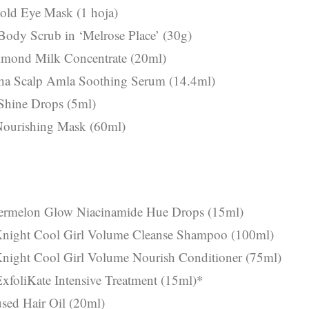
ld Eye Mask (1 hoja)
ody Scrub in ‘Melrose Place’ (30g)
ond Milk Concentrate (20ml)
ha Scalp Amla Soothing Serum (14.4ml)
Shine Drops (5ml)
Nourishing Mask (60ml)
ermelon Glow Niacinamide Hue Drops (15ml)
night Cool Girl Volume Cleanse Shampoo (100ml)
ight Cool Girl Volume Nourish Conditioner (75ml)
xfoliKate Intensive Treatment (15ml)*
sed Hair Oil (20ml)