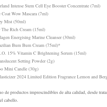
land Intense Stem Cell Eye Booster Concentrate (7ml)
 Coat Wow Mascara (7ml)
 Mist (50ml)
r The Rich Cream (15ml)
agen Energising Marine Cleanser (30ml)
razilian Bum Bum Cream (75ml)*
E.O. 15% Vitamin C Brightening Serum (15ml)
anslucent Setting Powder (2g)
o Mini Candle (30g)
Elasticizer 2024 Limited Edition Fragrance Lemon and Be
eno de productos imprescindibles de alta calidad, desde trata
l cabello.