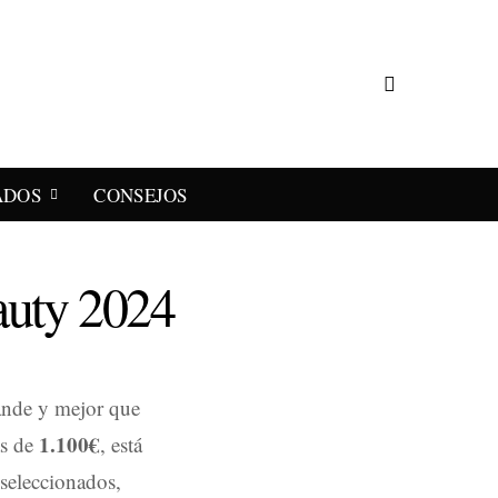
ADOS
CONSEJOS
auty 2024
ande y mejor que
1.100€
ás de
, está
seleccionados,