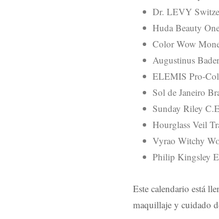
Dr. LEVY Switzer
Huda Beauty One
Color Wow Money
Augustinus Bade
ELEMIS Pro-Coll
Sol de Janeiro B
Sunday Riley C.
Hourglass Veil Tr
Vyrao Witchy Wo
Philip Kingsley 
Este calendario está ll
maquillaje y cuidado de