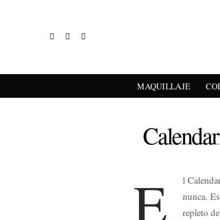
MAQUILLAJE
CO
Calendar
E
l Calenda
nunca. Es
repleto d