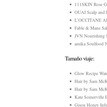
111SKIN Rose Go
OUAI Scalp and B
L’OCCITANE Alm
Fable & Mane Sa
JVN Nourishing 
amika Soulfood 
Tamaño viaje:
Glow Recipe Wat
Hair by Sam McK
Hair by Sam McKn
Kate Somerville E
Gisou Honey Infu