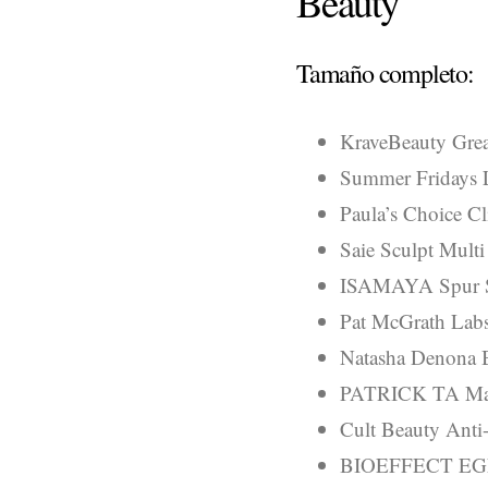
Beauty
Tamaño completo:
KraveBeauty Grea
Summer Fridays L
Paula’s Choice Cl
Saie Sculpt Mult
ISAMAYA Spur St
Pat McGrath Labs
Natasha Denona B
PATRICK TA Majo
Cult Beauty Anti-
BIOEFFECT EGF