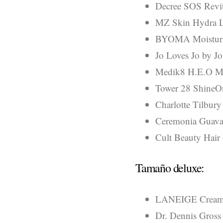
Decree SOS Revit
MZ Skin Hydra Li
BYOMA Moisturis
Jo Loves Jo by J
Medik8 H.E.O Ma
Tower 28 ShineOn
Charlotte Tilbur
Ceremonia Guava
Cult Beauty Hair 
Tamaño deluxe:
LANEIGE Cream S
Dr. Dennis Gross 