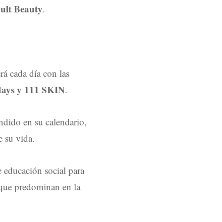
Cult Beauty
.
rá cada día con las
ays y 111 SKIN
.
dido en su calendario,
e su vida.
 educación social para
a que predominan en la