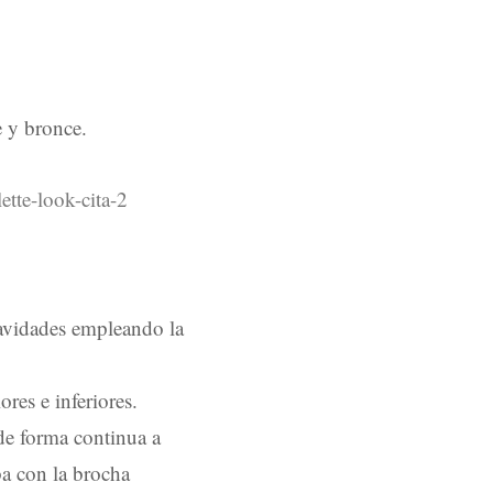
e y bronce.
avidades empleando la
res e inferiores.
 de forma continua a
ba con la brocha