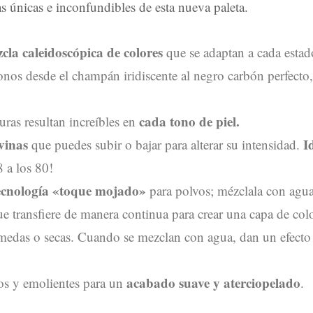
as únicas e inconfundibles de esta nueva paleta.
cla caleidoscópica de colores
que se adaptan a cada estad
tonos desde el champán iridiscente al negro carbón perfecto
cada tono de piel.
uras resultan increíbles en
vinas
I
que puedes subir o bajar para alterar su intensidad.
8 a los 80!
ecnología «toque mojado»
para polvos; mézclala con agua
e transfiere de manera continua para crear una capa de colo
húmedas o secas. Cuando se mezclan con agua, dan un efecto 
acabado suave y aterciopelado
os y emolientes para un
.