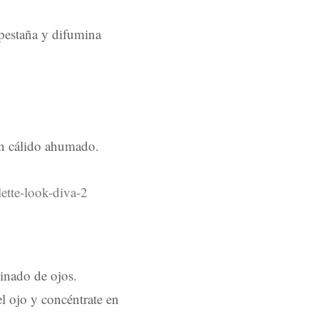
 pestaña y difumina
ón cálido ahumado.
minado de ojos.
el ojo y concéntrate en