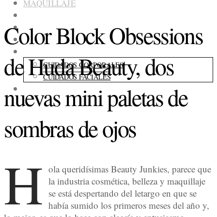
MAQUILLAJE
COLECCIONES
Color Block Obsessions
FRAGANCIAS
ACCESORIOS
CUIDADOS
de Huda Beauty, dos
CUIDADOS CORPORALES
CUIDADOS FACIALES
nuevas mini paletas de
CONSEJOS
sombras de ojos
H
ola queridísimas Beauty Junkies, parece que
la industria cosmética, belleza y maquillaje
se está despertando del letargo en que se
había sumido los primeros meses del año y,