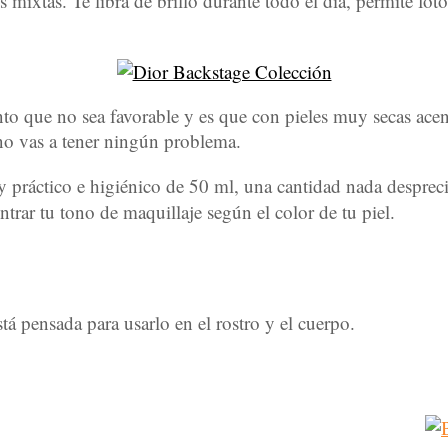
mixtas. Te libra de brillo durante todo el día, permite foto
nto que no sea favorable y es que con pieles muy secas ac
 no vas a tener ningún problema.
práctico e higiénico de 50 ml, una cantidad nada desprecia
trar tu tono de maquillaje según el color de tu piel.
á pensada para usarlo en el rostro y el cuerpo.