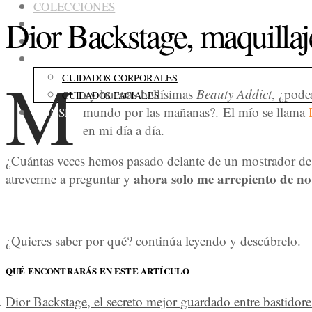
COLECCIONES
Dior Backstage, maquillaje
FRAGANCIAS
ACCESORIOS
CUIDADOS
M
CUIDADOS CORPORALES
uy buenas bellísimas
Beauty Addict
, ¿pode
CUIDADOS FACIALES
mundo por las mañanas?. El mío se llama
CONSEJOS
en mi día a día.
¿Cuántas veces hemos pasado delante de un mostrador de D
ahora solo me arrepiento de n
atreverme a preguntar y
¿Quieres saber por qué? continúa leyendo y descúbrelo.
QUÉ ENCONTRARÁS EN ESTE ARTÍCULO
Dior Backstage, el secreto mejor guardado entre bastidore