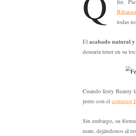
Q
fin. Pi
Rihann
todas n
acabado natural y
El
desearía tener en su to
Cuando fenty Beauty 
junto con el
corrector 
Sin embargo, su fórmul
mate, dejándonos al res