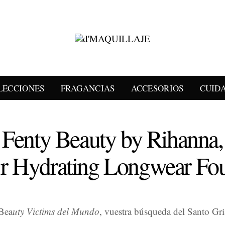
LECCIONES
FRAGANCIAS
ACCESORIOS
CUID
Fenty Beauty by Rihanna,
t’r Hydrating Longwear Fo
 Bea
uty Victims del Mundo
, vuestra búsqueda del Santo Gri