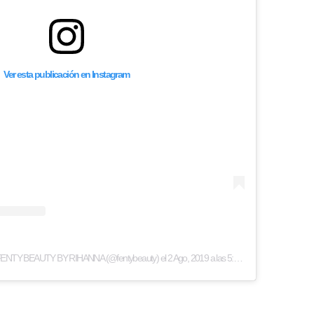
Ver esta publicación en Instagram
e FENTY BEAUTY BY RIHANNA (@fentybeauty)
el
2 Ago, 2019 a las 5:13 PDT