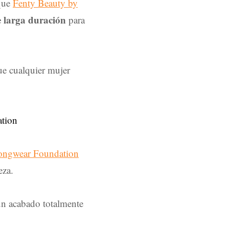
rque
Fenty Beauty by
e larga duración
para
ue cualquier mujer
 Longwear Foundation
leza.
un acabado totalmente