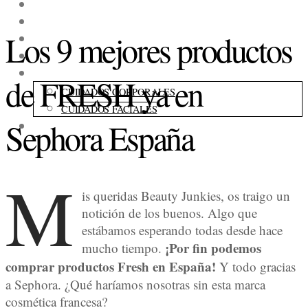
MAQUILLAJE
COLECCIONES
Los 9 mejores productos
FRAGANCIAS
ACCESORIOS
CUIDADOS
de FRESH ya en
CUIDADOS CORPORALES
CUIDADOS FACIALES
Sephora España
CONSEJOS
M
is queridas Beauty Junkies, os traigo un
notición de los buenos. Algo que
estábamos esperando todas desde hace
¡Por fin podemos
mucho tiempo.
comprar productos Fresh en España!
Y todo gracias
a Sephora. ¿Qué haríamos nosotras sin esta marca
cosmética francesa?