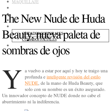
MAQUILLAJE
COLECCIONES
The New Nude de Huda
FRAGANCIAS
ACCESORIOS
CUIDADOS
Beauty, nueva paleta de
CUIDADOS CORPORALES
CUIDADOS FACIALES
sombras de ojos
CONSEJOS
Y
a vuelvo a estar por aquí y hoy te traigo una
profunda e
inteligente revisión del estilo
NUDE
, de la mano de Huda Beauty, que
solo con su nombre es un éxito asegurado.
Un innovador concepto de NUDE donde no cabe el
aburrimiento ni la indiferencia.