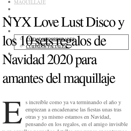
MAQUILLAJE
COLECCIONES
NYX Love Lust Disco y
FRAGANCIAS
ACCESORIOS
CUIDADOS
los 10 sets regalos de
CUIDADOS CORPORALES
CUIDADOS FACIALES
Navidad 2020 para
CONSEJOS
amantes del maquillaje
E
s increíble como ya va terminando el año y
empiezan a encadenarse las fiestas unas tras
otras y ya mismo estamos en Navidad,
pensando en los regalos, en el amigo invisible