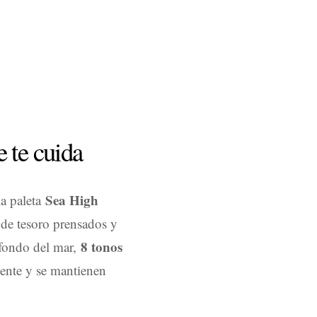
e te cuida
Sea High
la paleta
 de tesoro prensados y
8 tonos
 fondo del mar,
mente y se mantienen