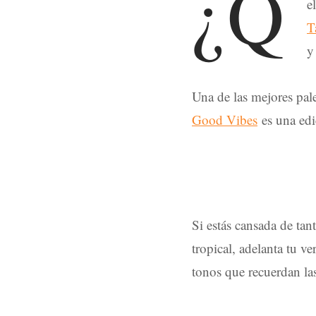
¿Q
e
T
y
Una de las mejores pal
Good Vibes
es una edi
Si estás cansada de ta
tropical, adelanta tu v
tonos que recuerdan las