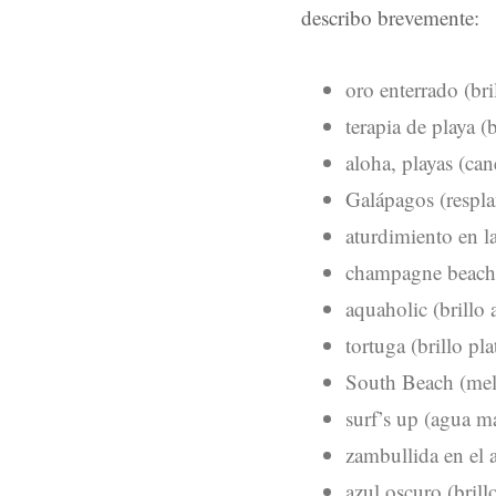
describo brevemente:
oro enterrado (br
terapia de playa 
aloha, playas (can
Galápagos (respl
aturdimiento en la
champagne beach 
aquaholic (brillo
tortuga (brillo pl
South Beach (mel
surf’s up (agua m
zambullida en el 
azul oscuro (brill