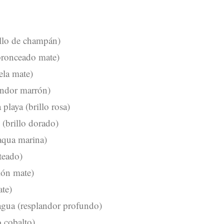
illo de champán)
(bronceado mate)
ela mate)
andor marrón)
 playa (brillo rosa)
(brillo dorado)
 aqua marina)
ateado)
ón mate)
ate)
agua (resplandor profundo)
o cobalto)