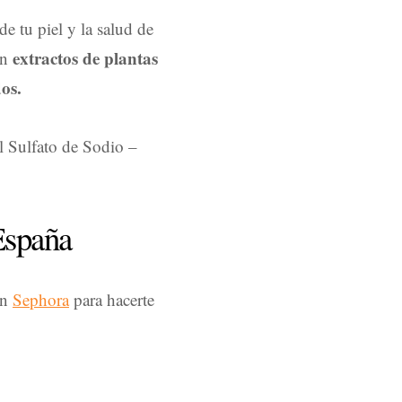
e tu piel y la salud de
extractos de plantas
on
os.
l Sulfato de Sodio –
España
en
Sephora
para hacerte