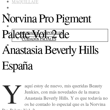
MAQUILLAJE
COLECCIONES
Norvina Pro Pigment
FRAGANCIAS
ACCESORIOS
CUIDADOS
Palette Vol. 2 de
CUIDADOS CORPORALES
CUIDADOS FACIALES
Anastasia Beverly Hills
CONSEJOS
España
Y
aquí estoy de nuevo, mis queridas Beauty
Junkies, con más novedades de la marca
Anastasia Beverly Hills. Y es que todavía no
os he contado lo especial que es la Norvina