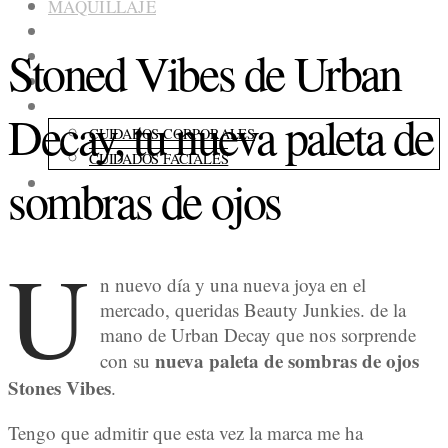
MAQUILLAJE
COLECCIONES
Stoned Vibes de Urban
FRAGANCIAS
ACCESORIOS
CUIDADOS
Decay, tu nueva paleta de
CUIDADOS CORPORALES
CUIDADOS FACIALES
sombras de ojos
CONSEJOS
U
n nuevo día y una nueva joya en el
mercado, queridas Beauty Junkies. de la
mano de Urban Decay que nos sorprende
nueva paleta de sombras de ojos
con su
Stones Vibes
.
Tengo que admitir que esta vez la marca me ha