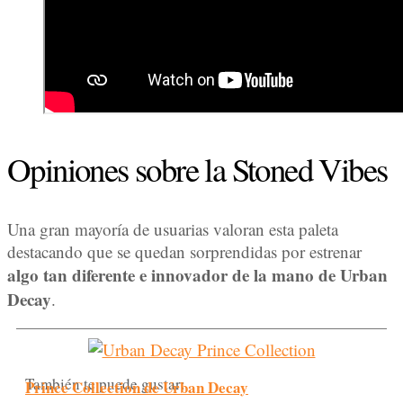
Opiniones sobre la Stoned Vibes
Una gran mayoría de usuarias valoran esta paleta
destacando que se quedan sorprendidas por estrenar
algo tan diferente e innovador de la mano de Urban
Decay
.
También te puede gustar:
Prince Collection de Urban Decay